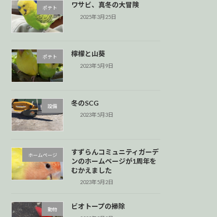
ワサビ、真冬の大冒険
ポテト
2025年3月25日
檸檬と山葵
ポテト
2023年5月9日
冬のSCG
設備
2023年5月3日
すずらんコミュニティガーデ
ホームページ
ンのホームページが1周年を
むかえました
2023年5月2日
ビオトープの掃除
動物