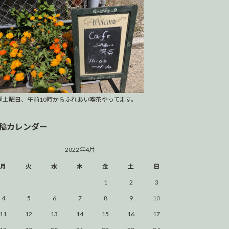
週土曜日、午前10時からふれあい喫茶やってます。
稿カレンダー
2022年4月
月
火
水
木
金
土
日
1
2
3
4
5
6
7
8
9
10
11
12
13
14
15
16
17