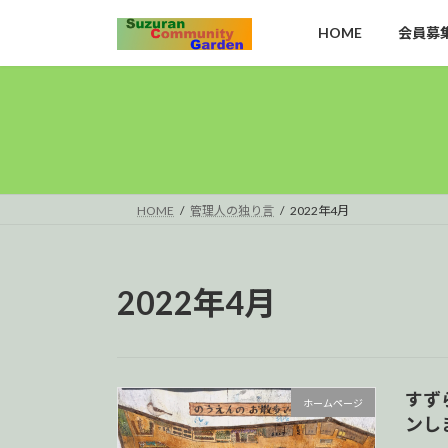
コ
ナ
HOME
会員募
ン
ビ
テ
ゲ
ン
ー
ツ
シ
へ
ョ
ス
ン
キ
に
ッ
移
HOME
管理人の独り言
2022年4月
プ
動
2022年4月
すず
ホームページ
ンし