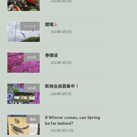
2023年5月2日
鯉幟
イベント
2023年5月1日
春爛漫
SCG花
2023年5月1日
新規会員募集中！
SCG花
2023年5月1日
If Winter comes, can Spring
動物
be far behind?
2023年2月17日