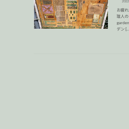
202
お疲れ
理人の
gar
デン […