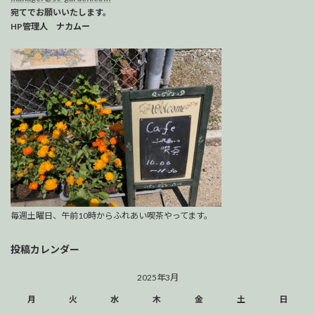
宛てでお願いいたします。
HP管理人 ナカムー
毎週土曜日、午前10時からふれあい喫茶やってます。
投稿カレンダー
2025年3月
月
火
水
木
金
土
日