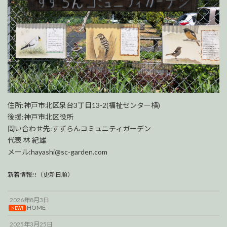
住所:神戸市北区泉台3丁目13-2(福祉センター横)
後援:神戸市北区役所
問い合わせ先:すずらんコミュニティガーデン
代表 林 紀雄
メール:hayashi@sc-garden.com
新着情報!!（更新日順）
2026年8月3日
HOME
NEW!
2025年3月25日